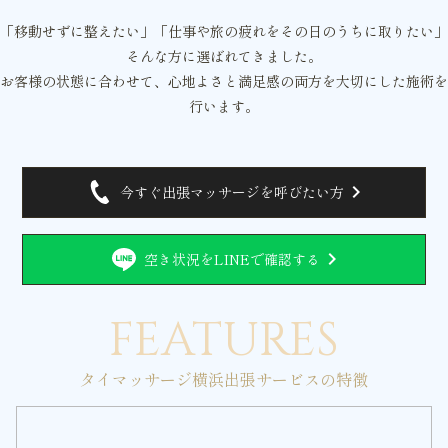
「移動せずに整えたい」「仕事や旅の疲れをその日のうちに取りたい」
そんな方に選ばれてきました。
お客様の状態に合わせて、心地よさと満足感の両方を大切にした施術を
行います。
chevron_right
今すぐ出張マッサージを呼びたい方
chevron_right
空き状況をLINEで確認する
FEATURES
タイマッサージ横浜出張サービスの特徴