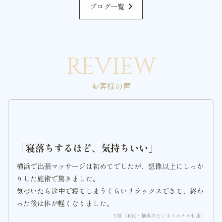
chevron_right
ブログ一覧
REVIEW
お客様の声
「寝落ちするほど、気持ちいい」
横浜で出張マッサージは初めてでしたが、想像以上にしっか
りした施術で驚きました。
気づいたら途中で寝てしまうくらいリラックスできて、終わ
った後は体が軽くなりました。
Y様（40代・横浜のビジネスホテル利用）