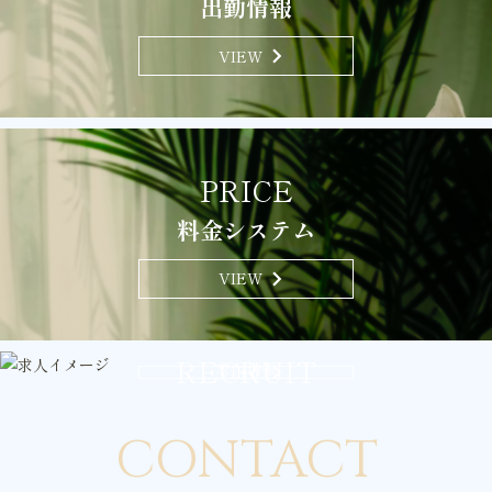
出勤情報
chevron_right
VIEW
PRICE
料金システム
chevron_right
VIEW
RECRUIT
求人情報
chevron_right
VIEW
CONTACT