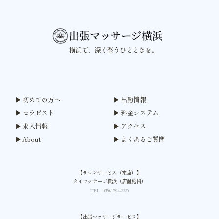
横浜で、深く整うひとときを。
初めての方へ
出勤情報
セラピスト
料金システム
求人情報
アクセス
home
About
よくあるご質問
サロン
shopping_bag
【サロンサービス（来店）】
出張
タイマッサージ横浜（店舗施術）
TEL：050-1794-2220
calendar_month
電話予約
LINE予約
WEB予約
受付 9:00〜27:30
【出張マッサージサービス】